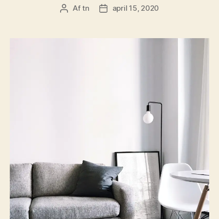
Af
tn
april 15, 2020
Indlægsforfatter
Indlægsdato