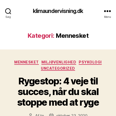
klimaundervisning.dk
Søg
Menu
Kategori:
Mennesket
Kategorier
MENNESKET
MILJØVENLIGHED
PSYKOLOGI
UNCATEGORIZED
Rygestop: 4 veje til
succes, når du skal
stoppe med at ryge
Af
tn
oktober 23, 2020
Indlægsforfatter
Indlægsdato