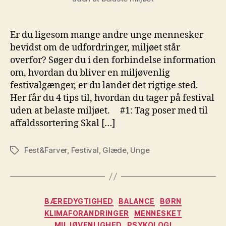
Er du ligesom mange andre unge mennesker
bevidst om de udfordringer, miljøet står
overfor? Søger du i den forbindelse information
om, hvordan du bliver en miljøvenlig
festivalgænger, er du landet det rigtige sted.
Her får du 4 tips til, hvordan du tager på festival
uden at belaste miljøet. #1: Tag poser med til
affaldssortering Skal […]
Fest&Farver
,
Festival
,
Glæde
,
Unge
Tags
Kategorier
BÆREDYGTIGHED
BALANCE
BØRN
KLIMAFORANDRINGER
MENNESKET
MILJØVENLIGHED
PSYKOLOGI