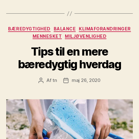
Kategorier
BÆREDYGTIGHED
BALANCE
KLIMAFORANDRINGER
MENNESKET
MILJØVENLIGHED
Tips til en mere
bæredygtig hverdag
Af
tn
maj 26, 2020
Indlægsforfatter
Indlægsdato