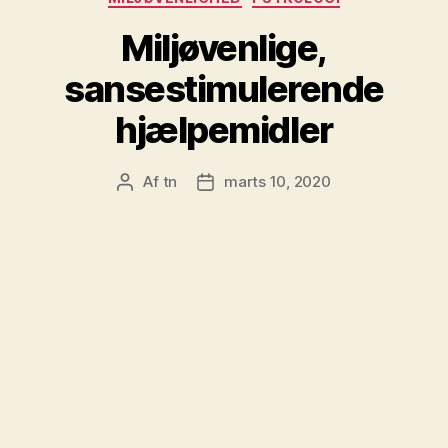
Miljøvenlige,
sansestimulerende
hjælpemidler
Af
tn
marts 10, 2020
Indlægsforfatter
Indlægsdato