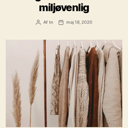
miljøvenlig
Af
tn
maj 18, 2020
Indlægsforfatter
Indlægsdato