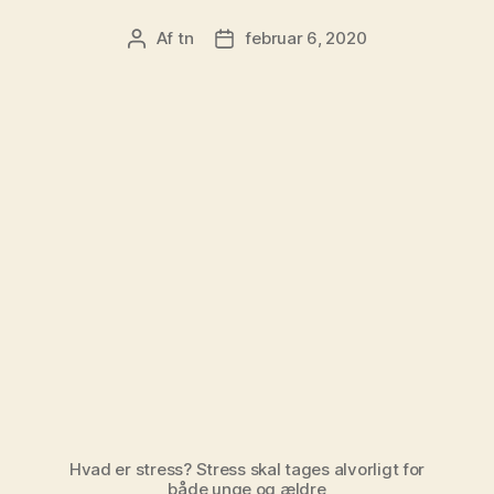
Af
tn
februar 6, 2020
Indlægsforfatter
Indlægsdato
Hvad er stress? Stress skal tages alvorligt for
både unge og ældre