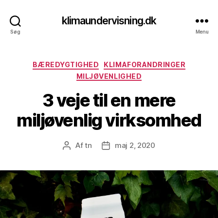
klimaundervisning.dk
Søg
Menu
Kategorier
BÆREDYGTIGHED
KLIMAFORANDRINGER
MILJØVENLIGHED
3 veje til en mere
miljøvenlig virksomhed
Af
tn
maj 2, 2020
Indlægsforfatter
Indlægsdato